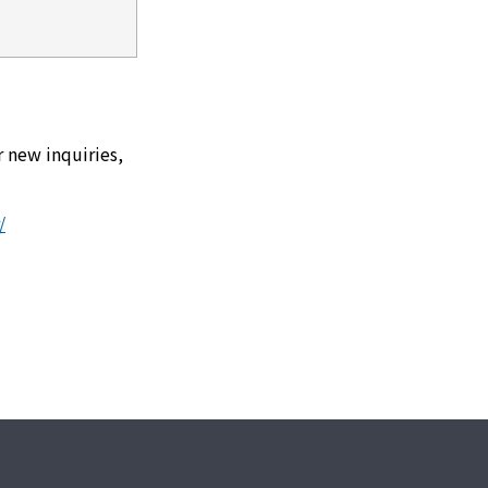
r new inquiries,
/