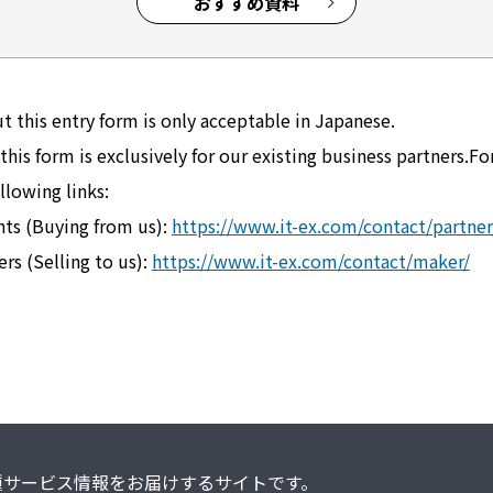
おすすめ資料
t this entry form is only acceptable in Japanese.
this form is exclusively for our existing business partners.Fo
llowing links:
nts (Buying from us):
https://www.it-ex.com/contact/partner
rs (Selling to us):
https://www.it-ex.com/contact/maker/
が各種サービス情報を
お届けするサイトです。