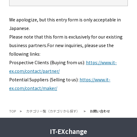
We apologize, but this entry form is only acceptable in
Japanese.
Please note that this form is exclusively for our existing
business partners.For new inquiries, please use the
following links:
Prospective Clients (Buying from us):
https://www.it-
ex.com/contact/partner/
Potential Suppliers (Selling to us):
https://www.it-
ex.com/contact/maker/
TOP
カテゴリ一覧（カテゴリから探す）
お問い合わせ
IT-EXchange