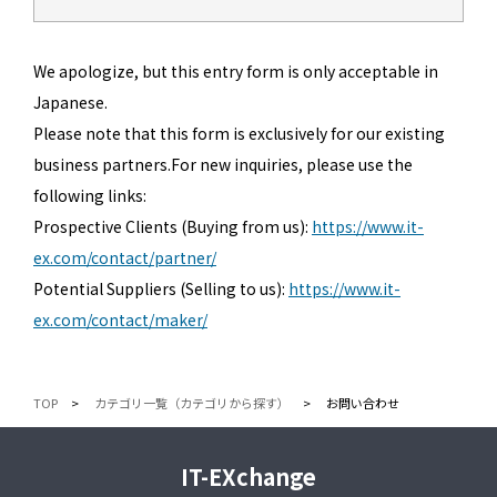
We apologize, but this entry form is only acceptable in
Japanese.
Please note that this form is exclusively for our existing
business partners.For new inquiries, please use the
following links:
Prospective Clients (Buying from us):
https://www.it-
ex.com/contact/partner/
Potential Suppliers (Selling to us):
https://www.it-
ex.com/contact/maker/
TOP
カテゴリ一覧（カテゴリから探す）
お問い合わせ
IT-EXchange