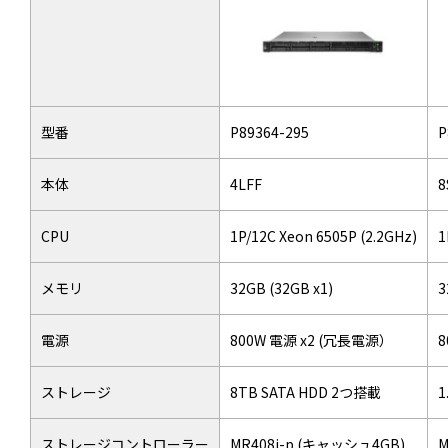
型番
P89364-295
P
本体
4LFF
8
CPU
1P/12C Xeon 6505P (2.2GHz)
1
メモリ
32GB (32GB x1)
3
電源
800W 電源 x2 (冗長電源）
8
ストレージ
8TB SATA HDD 2つ搭載
1
ストレージコントローラー
MR408i-p (キャッシュ4GB)
M