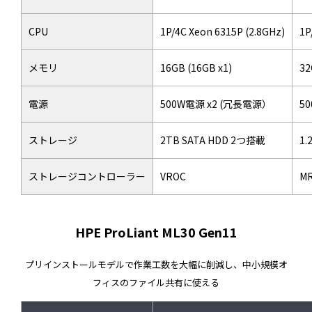
CPU
1P/4C Xeon 6315P (2.8GHz)
1P
メモリ
16GB (16GB x1)
32
電源
500W電源 x2 (冗長電源）
5
ストレージ
2TB SATA HDD 2つ搭載
1.
ストレージコントローラー
VROC
M
HPE ProLiant ML30 Gen11
プリインストールモデルで作業工数を大幅に削減し、中小規模オ
フィスのファイル共有に使える