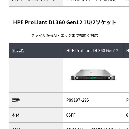
HPE ProLiant DL360 Gen12 1U/2ソケット
ファイルからAI・エッジまで幅広く対応
製品名
HPE ProLiant DL360 Gen12
H
型番
P89197-295
P
本体
8SFF
8