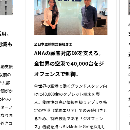
株式
用。
3
減も
キ
全日本空輸株式会社さま
ANAの顧客対応DXを支える。
達
全世界の空港で40,000台をジ
支援
店
オフェンスで制御。
前の
のた
ム部
M
全世界の空港で働くグランドスタッフ向
がか
へ
けに40,000台のタブレット端末を導
への
かっ
入。秘匿性の高い情報を扱うアプリを指
ーフ
切
定の空港（業務エリア）でのみ使用させ
りま
ァ
るため、特許技術である「ジオフェン
注コ
し
ス」機能を持つBizMobile Go!を採用し