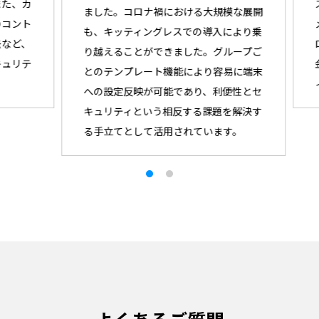
、カ
ス
ました。コロナ禍における大規模な展開
ント
メ
も、キッティングレスでの導入により乗
ど、
ロ
り越えることができました。グループご
リテ
金
とのテンプレート機能により容易に端末
ィ
への設定反映が可能であり、利便性とセ
キュリティという相反する課題を解決す
る手立てとして活用されています。