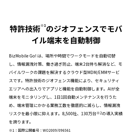
※1
特許技術
のジオフェンスでモバ
イル端末を自動制御
BizMobile Go! は、場所や時間でワークモードを自動切替
し、情報漏洩対策、働き過ぎ防止、端末2台持ち解消など、モ
バイルワークの課題を解決するクラウド型MDM/EMMサービ
スです。特許技術のジオフェンス機能により、セキュリティ
エリアへの出入りでアプリと機能を自動制御します。AIが全
端末をモニタリングし、1日1回自動メンテナンスを行うた
め、端末管理にかかる業務工数を徹底的に減らし、情報漏洩
※2
リスクを最小限に抑えます。8,500社、130万台
の導入実績
を誇ります。
※1：国際公開番号：WO2009/096561