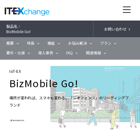
製品名：
お問い合わせ
BizMobile Go!
概要
特長
機能
お悩み解決
プラン
要件・仕様
導入事例
FAQ
関連情報
IoT-EX
BizMobile Go!
場所が変われば、スマホも変わる。「ジオフェンス」のリーディングブ
ランド