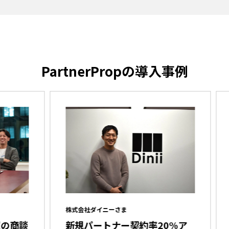
PartnerPropの導入事例
株式会社ダイニーさま
株式
商談
新規パートナー契約率20%ア
創