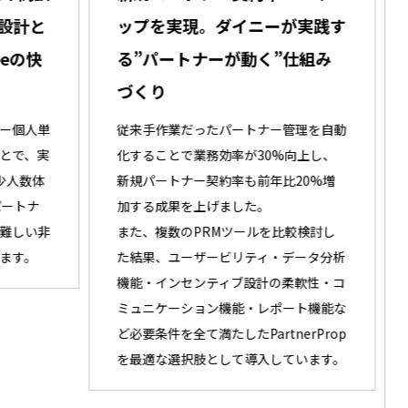
計と
ップを実現。ダイニーが実践す
ト
の快
る”パートナーが動く”仕組み
の
づくり
ー
人単
従来手作業だったパートナー管理を自動
パ
、実
化することで業務効率が30%向上し、
勉強
数体
新規パートナー契約率も前年比20%増
チ
トナ
加する成果を上げました。
こ
い非
また、複数のPRMツールを比較検討し
そ
。
た結果、ユーザービリティ・データ分析
倍
機能・インセンティブ設計の柔軟性・コ
由
ミュニケーション機能・レポート機能な
て
ど必要条件を全て満たしたPartnerProp
特に
を最適な選択肢として導入しています。
店
Pa