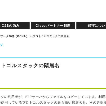
B C&Sの強み
Ciscoパートナー制度
保守につい
ワーク基礎（CCNA）
> プロトコルスタックの階層名
ツ
ロトコルスタックの階層名
ークの利用者が、FTPサーバからファイルをコピーしています。利
で使用しているプロトコルスタックの最も高い階層名を、次の選択肢