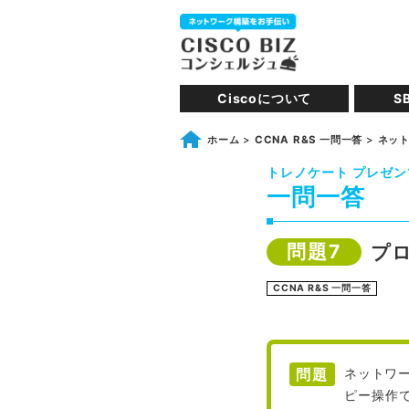
Ciscoについて
S
ホーム
>
CCNA R&S 一問一答
>
ネット
トレノケート プレゼン
一問一答
問題7
プ
CCNA R&S 一問一答
問題
ネットワ
ピー操作