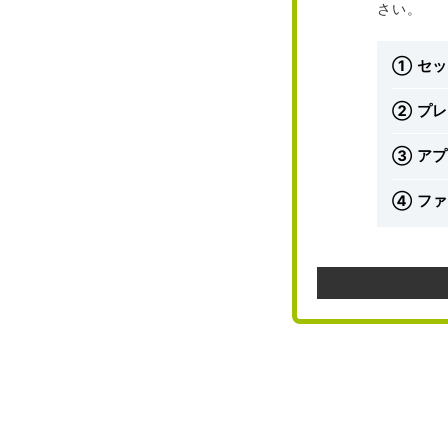
さい。
① セ
② プ
③ ア
④ フ