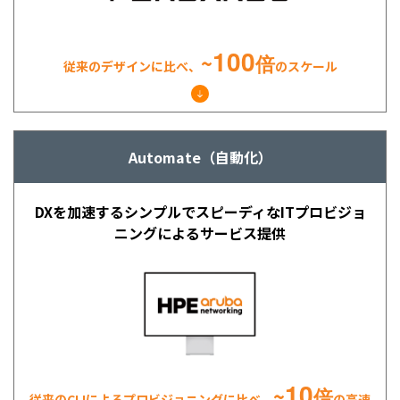
100
~
倍
従来のデザインに比べ、
のスケール
Automate（自動化）
DXを加速するシンプルでスピーディな
ITプロビジョ
ニングによるサービス提供
10
~
倍
従来のCLIによるプロビジョニングに
比べ、
の高速