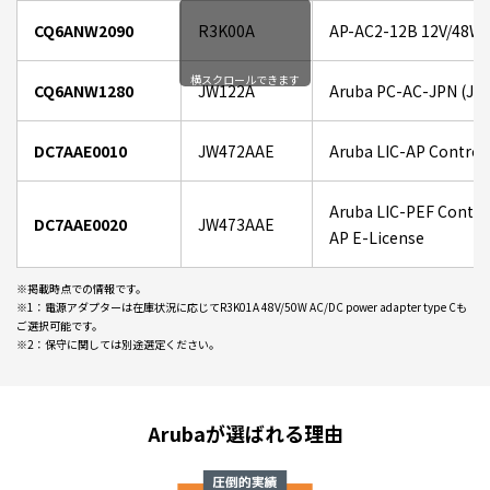
CQ6ANW2090
R3K00A
AP-AC2-12B 12V/48W 
横スクロールできます
CQ6ANW1280
JW122A
Aruba PC-AC-JPN (JP)
DC7AAE0010
JW472AAE
Aruba LIC-AP Controll
Aruba LIC-PEF Control
DC7AAE0020
JW473AAE
AP E-License
※掲載時点での情報です。
※1：電源アダプターは在庫状況に応じてR3K01A 48V/50W AC/DC power adapter type Cも
ご選択可能です。
※2：保守に関しては別途選定ください。
Arubaが選ばれる理由