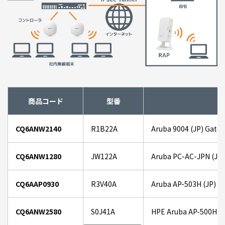
商品コード
型番
CQ6ANW2140
R1B22A
Aruba 9004 (JP) Gate
CQ6ANW1280
JW122A
Aruba PC-AC-JPN (JP)
CQ6AAP0930
R3V40A
Aruba AP-503H (JP) Un
CQ6ANW2580
S0J41A
HPE Aruba AP-500H-