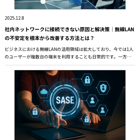
2025.12.8
社内ネットワークに接続できない原因と解決策｜無線LAN
の不安定を根本から改善する方法とは？
ビジネスにおける無線LANの活用領域は拡大しており、今では1人
のユーザーが複数台の端末を利用することも日常的です。一方、
社内ネットワークがつながらない、遅い、切れやすいなどのトラ
ブルも増加傾向にあります。表面化する事象の大半は「つながら
ない」「不安定」などに集約されますが、原因はさまざまで、時
には意外なものが障害を引き起こす要因となる場合もあります。
本記事では、ネットワークがつながりにくくなるよくある原因と
解決策に加え、見落とされがちな原因をトラブル事例とともに紹
介します。円滑なネットワーク環境を構築したいとお考えの方は
ぜひご覧ください。