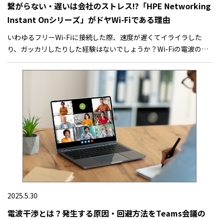
繋がらない・遅いは会社のストレス!?「HPE Networking
Instant Onシリーズ」がドヤWi-Fiである理由
いわゆるフリーWi-Fiに接続した際、速度が遅くてイライラした
り、ガッカリしたりした経験はないでしょうか？Wi-Fiの電波の質
は目に見えませんから、繋がるかどうかや速度については接続し
てみるまで分かりません。あなたの店舗やオフィスなどでお客様
にWi-Fiを開放している場合、そんなガッカリ経験をお客様にさせ
てしまっているかもしれません。もしかすると、自分自身や社員
自身が、遅くて安定していないWi-Fiにストレスを抱えているかも
しれませんね。
2025.5.30
電波干渉とは？発生する原因・回避方法をTeams会議の