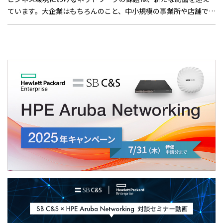
ています。大企業はもちろんのこと、中小規模の事業所や店舗でも
通信品質の高さが求められているのです。Wi-Fiに接続できるのが
当たり前になり、あらゆる規模のビジネスで安定したWi-Fi環境の
構築が課題となっています。HPE Networking Instant Onのアク
セスポイント（AP）製品に搭載された機能「Client Match™」
（クライアントマッチ）は、課題解決を担う独自の技術です。今
回は、Client Match™の仕組みや利点について、HPE Networking
Instant Onの担当者である中村裕也さんと横山健人さんのお二人
に詳しく話をうかがいました。