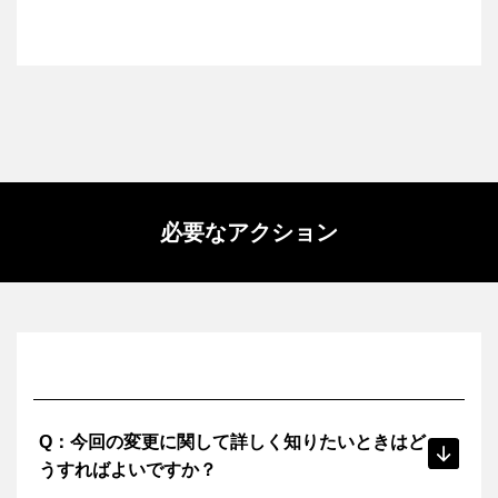
格で提供可能になります。
・自社の取引を管理できるようになるセルフサービス機能
・合理化されたプロセス： 必要に応じてセルフサービス機
弊社はオートデスクさまのソリューションプロバイダーと
A：
能を使用して、購入と更新のプロセスを簡素化および迅速
して、お客さまのニーズに最適なソリューションのご提
化します。
案、導入支援などのサポートを行います。 また、お客さま
が「新しい購入エクスペリエンス」にスムーズに移行でき
るようフォローをいたします。
必要なアクション
Q：今回の変更に関して詳しく知りたいときはど
うすればよいですか？