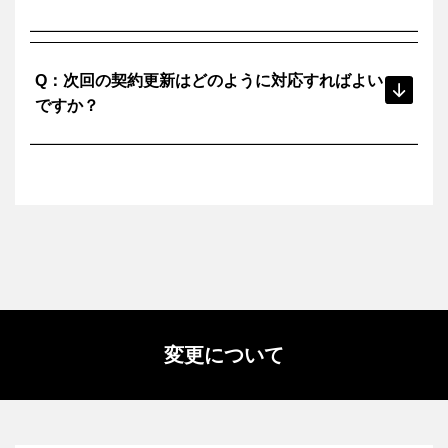
に基づきオートデスクさまが見積書を作成してお客様に送
付します。 お客さまからオートデスクさまに直接お支払い
いただく点以外は従来と変わらず、ご購入前後を含むご利
一部、除外となる製品もございます。詳細につきまして
A：
用期間全体にわたって、弊社がお客様をサポートします。
Q：次回の契約更新はどのように対応すればよい
は、弊社窓口までお問い合わせください。
ですか？
2024年 11月11 日以降は、ほとんどのオートデスク製品の
A：
契約更新において新しい購入エクスペリエンスが適用され
ます。 更新の見積もりが必要な場合は弊社までお問い合わ
せください。
変更について