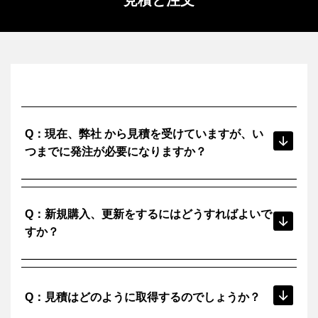
Q：現在、弊社 から見積を受けていますが、い
つまでに発注が必要になりますか？
2024年11月11日よりも前に、現行プロセスでの受注締日
A：
Q：新規購入、更新をするにはどうすればよいで
が設けられます。具体的な期日については弊社までお問い
合わせいただき、それまでにご注文をお願いします。
すか？
それ以降につきましては、新しい購買プロセスに切り替わ
ります。
弊社お問い合わせ窓口までご相談ください。
A：
見積はオートデスクさまより直接お客様へ送られます。見
Q：見積はどのように取得するのでしょうか？
積に記載されているURLより購入手続きを進めてくださ