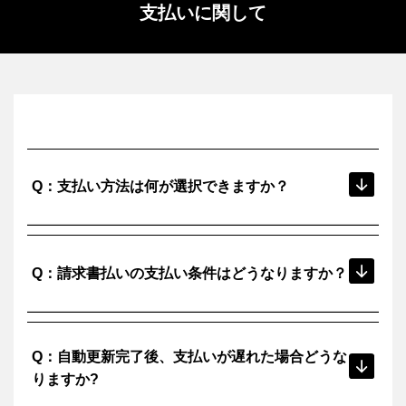
支払いに関して
Q：支払い方法は何が選択できますか？
以下のお支払いが選択可能です。
A：
請求書払い、クレジット、PayPal、コンビニ決済、ATM銀
Q：請求書払いの支払い条件はどうなりますか？
行振込（Pay-easy）
「月末締め翌月末日払い」のみとなります。
A：
Q：自動更新完了後、支払いが遅れた場合どうな
りますか?