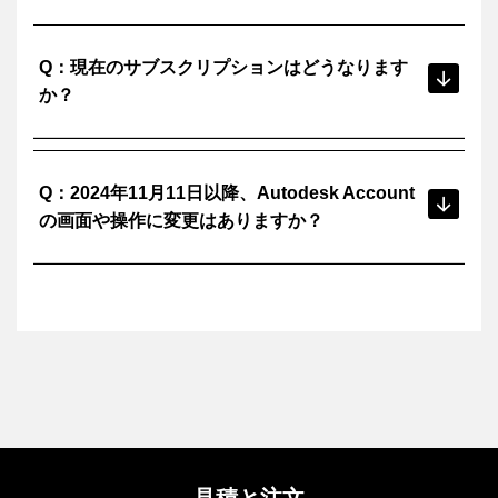
Q：現在のサブスクリプションはどうなります
か？
すべてのサブスクリプションはこれまでどおり引き続きご
A：
Q：2024年11月11日以降、Autodesk Account
利用いただけます。
契約番号がなくなり、製品毎に Subscription ID （サブス
の画面や操作に変更はありますか？
クリプション ID）が新たに付与されますが、これによるご
利用状況に影響はございません。
お客さまの管理画面（Autodesk Account）の表示や操作に
A：
大きな変更はありません。
「新しい購入エクスペリエンス」に関する機能が追加され
る予定です。
見積と注文