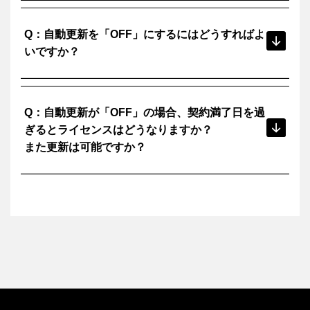
・早期更新（満了日の90日前から更新が可能）
・自動更新を「ON」または「OFF」にする
デフォルトで自動更新は「ON」になっています。
A：
Q：自動更新を「OFF」にするにはどうすればよ
いですか？
オートデスクアカウントのセルフサービス機能にてお客様
A：
Q：自動更新が「OFF」の場合、契約満了日を過
ご自身で「OFF」にすることが可能です。
ぎるとライセンスはどうなりますか？
また更新は可能ですか？
満了後15日を過ぎた場合、ライセンスは一旦停止されま
A：
す。
45日を過ぎた場合、サブスクリプションは取り消されます
ので、新規買い直しが必要となりますが、45日前までであ
れば、更新は可能です。