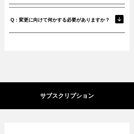
弊社では、フリーダイヤルの電話窓口やお問い合わせフォ
A：
ームなど、サポートを行っております。
Q：変更に向けて何かする必要がありますか？
是非お気軽にお問い合わせ、ご相談ください。
お客さまによっては オートデスクさまと直接契約を行う
A：
際、取引先（ベンダー）登録が必要です。
また口座開設にあたり、お客さま指定のフォームへの記載
や捺印等が必要な場合は、弊社にてフォローいたしますの
で、お気軽にお問い合わせください。
サブスクリプション