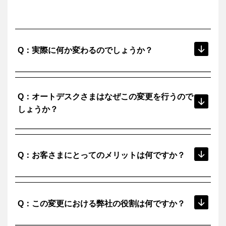
Q：実際に何か変わるのでしょうか？
注文・支払いはお客さまとオートデスクさまの間で直接行
A：
Q：オートデスクさまはなぜこの変更を行うので
われるようになります。
見積が必要な場合は、引き続き弊社までお問い合わせくだ
しょうか？
さい。
オートデスクさまは顧客体験を向上させるための取り組み
A：
を進めています。
Q：お客さまにとってのメリットは何ですか？
・オートデスクさまは顧客及び顧客のビジネスをより良く
サポートするためにプロセス自体を刷新します。
・パーソナライズされた体験：お客さまと直接やりとりす
オートデスクさまはこの新しい購買プロセスに3つの利点
A：
ることで、より深い洞察と理解が得られ、お客さまのニー
があると述べています。
Q：この変更における弊社の役割は何ですか？
ズに合わせた体験を提供できるようになります。
・お客さまのニーズに合わせたサポートとサービス
・予測可能な価格設定：調達方法に関係なく、一貫した価
・調達方法に関係なく一貫した価格設定