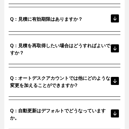
い。
見積が必要な場合は、引き続き弊社までご連絡ください。
A：
弊社からオートデスクさまに申請を行い、オートデスクさ
Q：見積に有効期限はありますか？
まよりお客様向けの見積が直接送られます。
見積の有効期限は、発行日から30日です。
A：
Q：見積を再取得したい場合はどうすればよいで
すか？
弊社までお問い合わせください。
A：
Q：オートデスクアカウントでは他にどのような
変更を加えることができますか?
オートデスクアカウント内のセルフサービス機能を使用し
A：
Q：自動更新はデフォルトでどうなっています
て、次の変更を行うことができます。
・シートを追加
か。
・シート数を減らす（次回更新時）