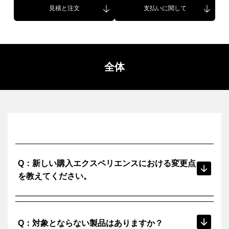
見積と注文
支払いに関して
全体
Q：新しい購入エクスペリエンスにおける変更点
を教えてください。
サブスクリプションの新しい購入プロセスでは、オートデ
A：
スクさま認定パートナーが見積もりの手続きを行い、これ
Q：対象とならない製品はありますか？