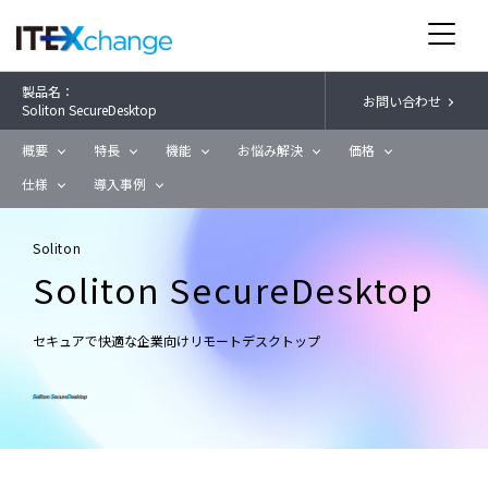
製品名：
お問い合わせ
Soliton SecureDesktop
概要
特長
機能
お悩み解決
価格
仕様
導入事例
Soliton
Soliton SecureDesktop
セキュアで快適な企業向けリモートデスクトップ